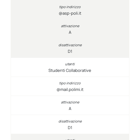
@asp-poli.it
A
D1
Studenti Collaborative
@mail.polimi.it
A
D1