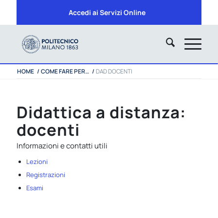
Accedi ai Servizi Online
HOME
/
COME FARE PER…
/
DAD DOCENTI
Didattica a distanza:
docenti
Informazioni e contatti utili
Lezioni
Registrazioni
Esami